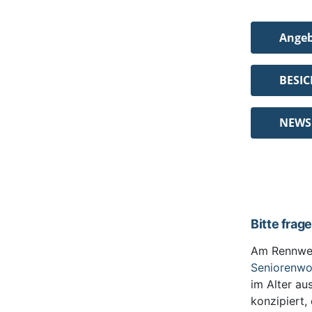
Ange
BESI
NEWS
Bitte frag
Am Rennwe
Seniorenw
im Alter au
konzipiert,