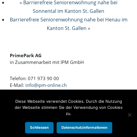
« Barrierefreie Seniorenwohnung nahe bei
Sonnental im Kanton St. Gallen
Barrierefreie Seniorenwohnung nahe bei Henau im
Kanton St. Gallen »
PrimePark AG
in Zusammenarbeit mit IPM GmbH
Telefon: 071 973 90 00
E-Mail:
info@ipm-online.ch
Wohnen und Arbeiten am Rennweg
Diese Webseite verwendet Cookies. Durch die Nutzung
der Webseite stimmen Sie der Verwendung von Cookies
Bahnhofstrasse 4 + 4a
zu.
8360 Eschlikon
Schliessen
Datenschutzinformationen
Impressum
|
Datenschutzerklärung