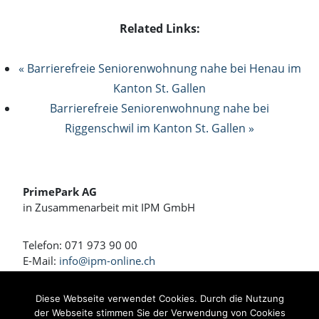
Related Links:
« Barrierefreie Seniorenwohnung nahe bei Henau im
Kanton St. Gallen
Barrierefreie Seniorenwohnung nahe bei
Riggenschwil im Kanton St. Gallen »
PrimePark AG
in Zusammenarbeit mit IPM GmbH
Telefon: 071 973 90 00
E-Mail:
info@ipm-online.ch
Wohnen und Arbeiten am Rennweg
Diese Webseite verwendet Cookies. Durch die Nutzung
der Webseite stimmen Sie der Verwendung von Cookies
Bahnhofstrasse 4 + 4a