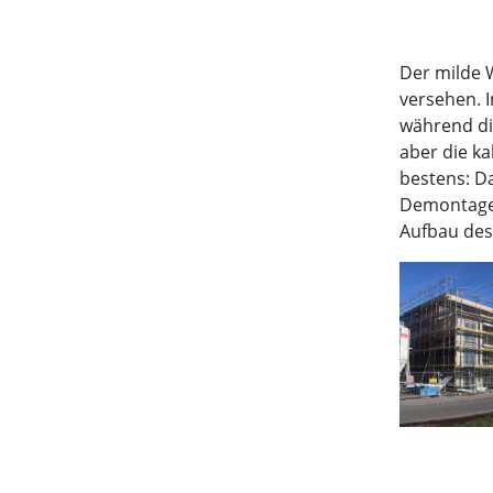
Der milde 
versehen. 
während di
aber die ka
bestens: Da
Demontage 
Aufbau des