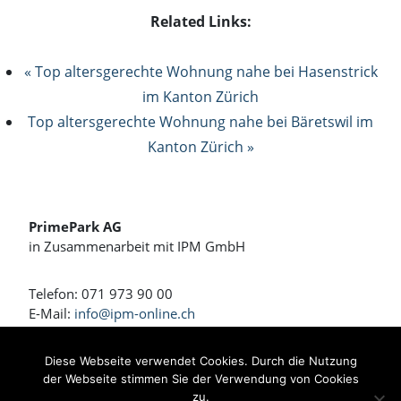
Related Links:
« Top altersgerechte Wohnung nahe bei Hasenstrick
im Kanton Zürich
Top altersgerechte Wohnung nahe bei Bäretswil im
Kanton Zürich »
PrimePark AG
in Zusammenarbeit mit IPM GmbH
Telefon: 071 973 90 00
E-Mail:
info@ipm-online.ch
Wohnen und Arbeiten am Rennweg
Diese Webseite verwendet Cookies. Durch die Nutzung
der Webseite stimmen Sie der Verwendung von Cookies
Bahnhofstrasse 4 + 4a
zu.
8360 Eschlikon