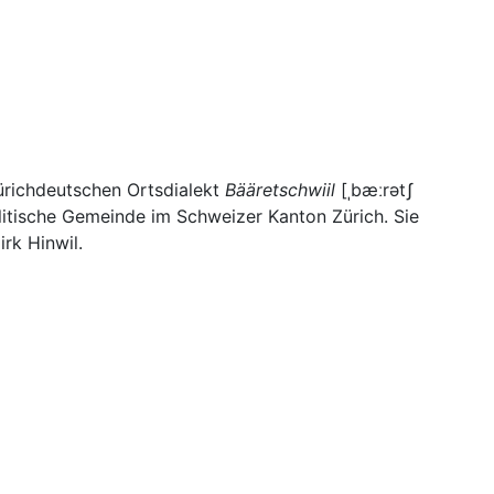
zürichdeutschen Ortsdialekt
Bääretschwiil
[ˌbæːrətʃ
politische Gemeinde im Schweizer Kanton Zürich. Sie
rk Hinwil.