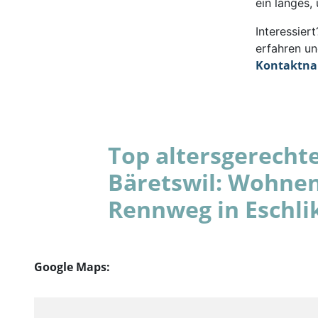
ein langes,
Interessie
erfahren un
Kontaktn
Top altersgerecht
Bäretswil: Wohnen
Rennweg in Eschli
Google Maps: