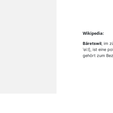
Wikipedia:
Bäretswil
, im 
ˈʋiːl]
, ist eine 
gehört zum Bezi