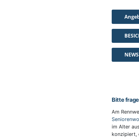
Ange
BESI
NEWS
Bitte frag
Am Rennwe
Seniorenw
im Alter au
konzipiert,