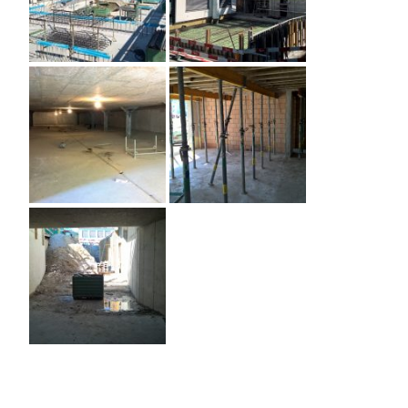
Das 2. Obergeschoss
Die Einfahrt zur
entsteht.
Tiefgarage ist sehr
breit und hell. Der
Aushub kann jedoch
erst dann fertiggestellt
werden, wenn die
Betonwände des
Kellers ausgeschalt
worden sind.
Die Tiefgarage mit den
Die Wohnräume sind
24 Stellplätzen wird
alle gegen Süden
sehr geräumig. Die
ausgerichtet - mit Blick
Parkplätze sind sehr
ins Grüne und zum
breit, damit das
nahe gelegenen
Einsteigen und
Bahnhof.
Aussteigen bequem ist.
Zwischen den Säulen
sind jeweils nur zwei
Die Einfahrt zur
Stellplätze. Ausserdem
Tiefgarage ist sehr
hat es noch extrabreite
breit und hell. Der
Behinderten-