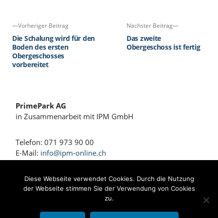
Aushub kann jedoch
Parkplätze.
erst dann fertiggestellt
werden, wenn die
Beitragsnavigation
Vorheriger
Nächster
Vorheriger Beitrag
Nächster Beitrag
Betonwände des
Beitrag:
Beitrag:
Kellers ausgeschalt
Die Schalung wird für den
Das zweite
worden sind.
Boden des ersten
Obergeschoss ist fertig
Obergeschosses
vorbereitet
PrimePark AG
in Zusammenarbeit mit IPM GmbH
Telefon: 071 973 90 00
E-Mail:
info@ipm-online.ch
Wohnen und Arbeiten am Rennweg
Diese Webseite verwendet Cookies. Durch die Nutzung
der Webseite stimmen Sie der Verwendung von Cookies
Bahnhofstrasse 4 + 4a
zu.
8360 Eschlikon