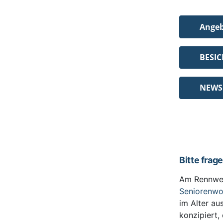
Ange
BESI
NEWS
Bitte frag
Am Rennwe
Seniorenw
im Alter au
konzipiert,