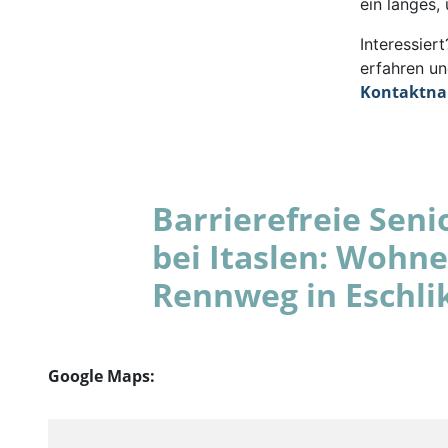
ein langes,
Interessie
erfahren un
Kontaktn
Barrierefreie Se
bei Itaslen: Wohn
Rennweg in Eschli
Google Maps: