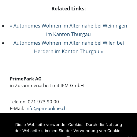
Related Links:
« Autonomes Wohnen im Alter nahe bei Weiningen
im Kanton Thurgau
Autonomes Wohnen im Alter nahe bei Wilen bei
Herdern im Kanton Thurgau »
PrimePark AG
in Zusammenarbeit mit IPM GmbH
Telefon: 071 973 90 00
E-Mail:
info@ipm-online.ch
Wohnen und Arbeiten am Rennweg
Diese Webseite verwendet Cookies. Durch die Nutzung
der Webseite stimmen Sie der Verwendung von Cookies
Bahnhofstrasse 4 + 4a
zu.