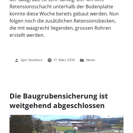
Retensionsschacht unterhalb der Bodenplatte
konnte diese Woche bereits gebaut werden. Nun
folgen noch die zusätzlichen Retensionsbecken,
die mit waagrecht liegenden, grossen Rohren
erstellt werden.
Veröffentlicht
Veröffentlicht
Igor Veselkov
17. März 2019
News
von
unter
Die Baugrubensicherung ist
weitgehend abgeschlossen