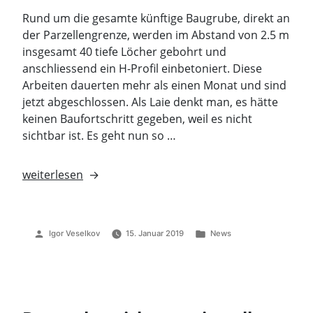
Rund um die gesamte künftige Baugrube, direkt an
der Parzellengrenze, werden im Abstand von 2.5 m
insgesamt 40 tiefe Löcher gebohrt und
anschliessend ein H-Profil einbetoniert. Diese
Arbeiten dauerten mehr als einen Monat und sind
jetzt abgeschlossen. Als Laie denkt man, es hätte
keinen Baufortschritt gegeben, weil es nicht
sichtbar ist. Es geht nun so …
„Abschluss
weiterlesen
des
Setzens
der
Veröffentlicht
Veröffentlicht
Igor Veselkov
15. Januar 2019
News
40
von
unter
H-
Stahlprofile
für
die