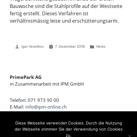
Bauwoche sind die Stahlprofile auf der Westseite
fertig erstellt. Dieses Verfahren ist
verhältnismässig leise und erschütterungsarm.
Veröffentlicht
Veröffentlicht
Igor Veselkov
7. Dezember 2018
News
von
unter
PrimePark AG
in Zusammenarbeit mit IPM GmbH
Telefon: 071 973 90 00
E-Mail:
info@ipm-online.ch
Wohnen und Arbeiten am Rennweg
Diese Webseite verwendet Cookies. Durch die Nutzung
der Webseite stimmen Sie der Verwendung von Cookies
Bahnhofstrasse 4 + 4a
zu.
8360 Eschlikon