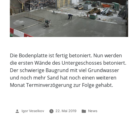
Die Bodenplatte ist fertig betoniert. Nun werden
die ersten Wände des Untergeschosses betoniert.
Der schwierige Baugrund mit viel Grundwasser
und noch mehr Sand hat noch einen weiteren
Monat Terminverzögerung zur Folge gehabt.
Veröffentlicht
Veröffentlicht
Igor Veselkov
22. Mai 2019
News
von
unter