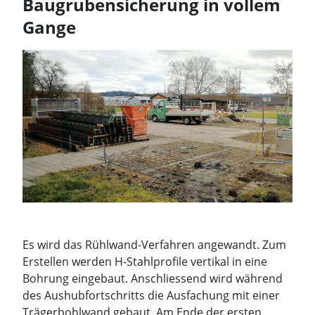
Baugrubensicherung in vollem
Baugrubensicherung“
Gange
Es wird das Rühlwand-Verfahren angewandt. Zum
Erstellen werden H-Stahlprofile vertikal in eine
Bohrung eingebaut. Anschliessend wird während
des Aushubfortschritts die Ausfachung mit einer
Trägerbohlwand gebaut. Am Ende der ersten