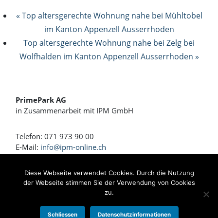
« Top altersgerechte Wohnung nahe bei Mühltobel
im Kanton Appenzell Ausserrhoden
Top altersgerechte Wohnung nahe bei Zelg bei
Wolfhalden im Kanton Appenzell Ausserrhoden »
PrimePark AG
in Zusammenarbeit mit IPM GmbH
Telefon: 071 973 90 00
E-Mail:
info@ipm-online.ch
Wohnen und Arbeiten am Rennweg
Diese Webseite verwendet Cookies. Durch die Nutzung
der Webseite stimmen Sie der Verwendung von Cookies
Bahnhofstrasse 4 + 4a
zu.
8360 Eschlikon
Schliessen
Datenschutzinformationen