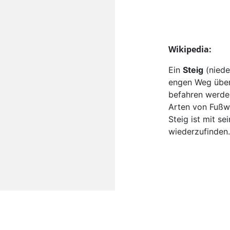
Wikipedia:
Ein
Steig
(niede
engen Weg über
befahren werden
Arten von Fußwe
Steig ist mit s
wiederzufinden.