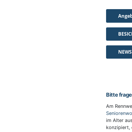
Ange
BESI
NEWS
Bitte frag
Am Rennwe
Seniorenw
im Alter au
konzipiert,