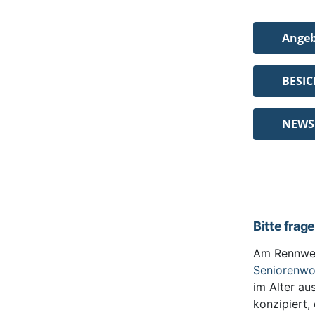
Ange
BESI
NEWS
Bitte frag
Am Rennwe
Seniorenw
im Alter au
konzipiert,