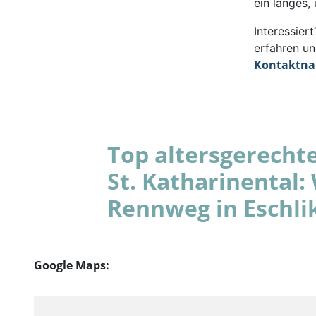
ein langes,
Interessie
erfahren un
Kontaktn
Top altersgerecht
St. Katharinental
Rennweg in Eschli
Google Maps: