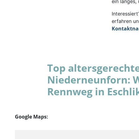
ein langes,
Interessie
erfahren un
Kontaktn
Top altersgerecht
Niederneunforn: 
Rennweg in Eschli
Google Maps: