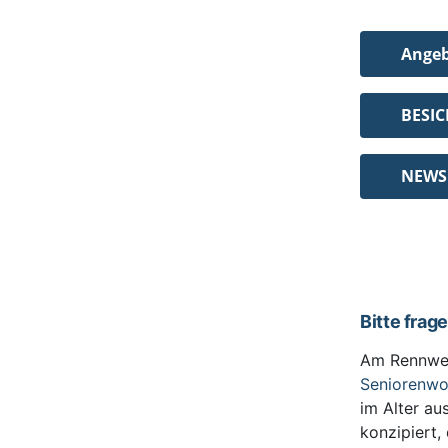
Ange
BESI
NEWS
Bitte frag
Am Rennwe
Seniorenw
im Alter au
konzipiert,