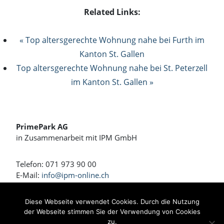
Related Links:
« Top altersgerechte Wohnung nahe bei Furth im
Kanton St. Gallen
Top altersgerechte Wohnung nahe bei St. Peterzell
im Kanton St. Gallen »
PrimePark AG
in Zusammenarbeit mit IPM GmbH
Telefon: 071 973 90 00
E-Mail:
info@ipm-online.ch
Wohnen und Arbeiten am Rennweg
Diese Webseite verwendet Cookies. Durch die Nutzung
der Webseite stimmen Sie der Verwendung von Cookies
Bahnhofstrasse 4 + 4a
zu.
8360 Eschlikon