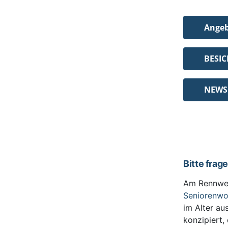
Ange
BESI
NEWS
Bitte frag
Am Rennwe
Seniorenw
im Alter au
konzipiert,