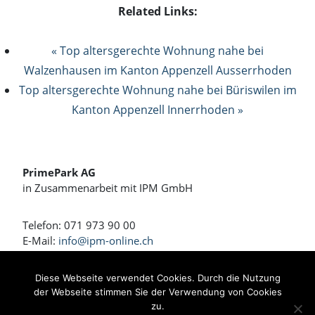
Related Links:
« Top altersgerechte Wohnung nahe bei
Walzenhausen im Kanton Appenzell Ausserrhoden
Top altersgerechte Wohnung nahe bei Büriswilen im
Kanton Appenzell Innerrhoden »
PrimePark AG
in Zusammenarbeit mit IPM GmbH
Telefon: 071 973 90 00
E-Mail:
info@ipm-online.ch
Wohnen und Arbeiten am Rennweg
Diese Webseite verwendet Cookies. Durch die Nutzung
der Webseite stimmen Sie der Verwendung von Cookies
Bahnhofstrasse 4 + 4a
zu.
8360 Eschlikon