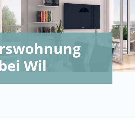
terswohnung
bei Wil