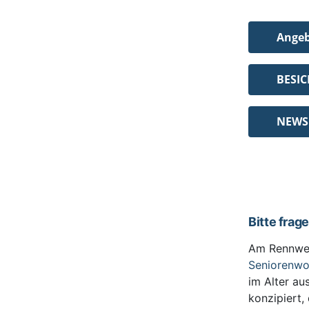
Ange
BESI
NEWS
Bitte frag
Am Rennwe
Seniorenw
im Alter au
konzipiert,