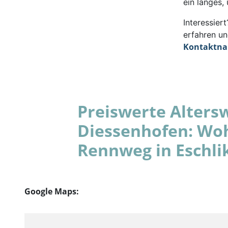
ein langes,
Interessie
erfahren un
Kontaktn
Preiswerte Alters
Diessenhofen: Wo
Rennweg in Eschli
Google Maps: