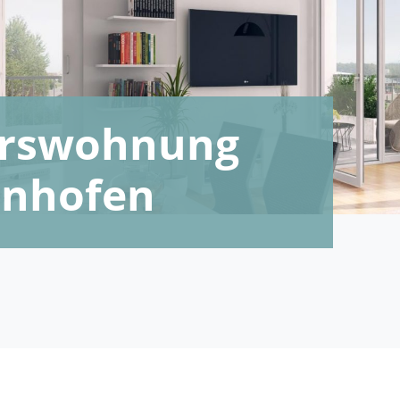
terswohnung
enhofen