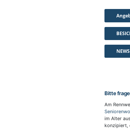
Ange
BESI
NEWS
Bitte frag
Am Rennwe
Seniorenw
im Alter au
konzipiert,