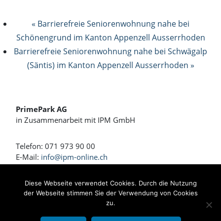
« Barrierefreie Seniorenwohnung nahe bei
Schönengrund im Kanton Appenzell Ausserrhoden
Barrierefreie Seniorenwohnung nahe bei Schwägalp
(Säntis) im Kanton Appenzell Ausserrhoden »
PrimePark AG
in Zusammenarbeit mit IPM GmbH
Telefon: 071 973 90 00
E-Mail:
info@ipm-online.ch
Wohnen und Arbeiten am Rennweg
Diese Webseite verwendet Cookies. Durch die Nutzung
der Webseite stimmen Sie der Verwendung von Cookies
Bahnhofstrasse 4 + 4a
zu.
8360 Eschlikon