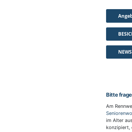
Ange
BESI
NEWS
Bitte frag
Am Rennwe
Seniorenw
im Alter au
konzipiert,