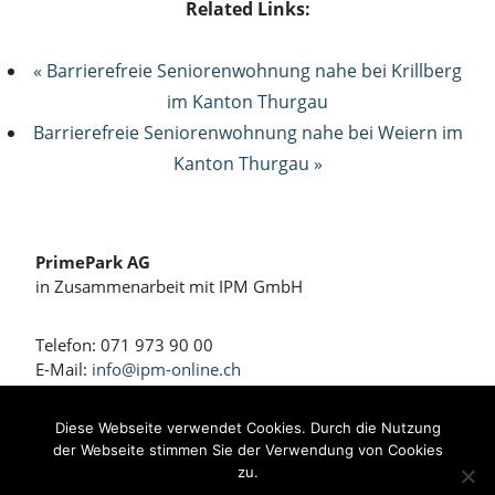
Related Links:
« Barrierefreie Seniorenwohnung nahe bei Krillberg
im Kanton Thurgau
Barrierefreie Seniorenwohnung nahe bei Weiern im
Kanton Thurgau »
PrimePark AG
in Zusammenarbeit mit IPM GmbH
Telefon: 071 973 90 00
E-Mail:
info@ipm-online.ch
Wohnen und Arbeiten am Rennweg
Diese Webseite verwendet Cookies. Durch die Nutzung
der Webseite stimmen Sie der Verwendung von Cookies
Bahnhofstrasse 4 + 4a
zu.
8360 Eschlikon