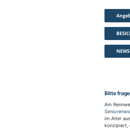
Ange
BESI
NEWS
Bitte frag
Am Rennwe
Seniorenw
im Alter au
konzipiert,