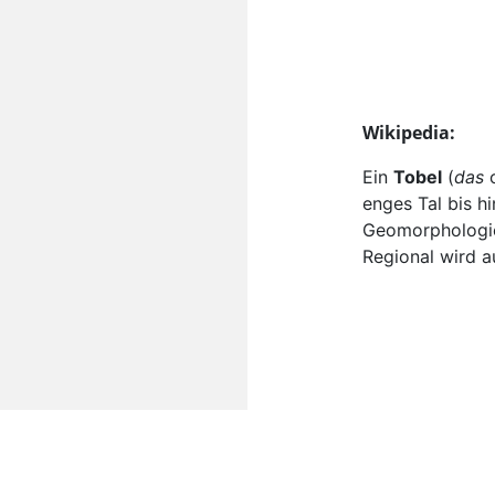
Wikipedia:
Ein
Tobel
(
das
enges Tal bis h
Geomorphologie
Regional wird a