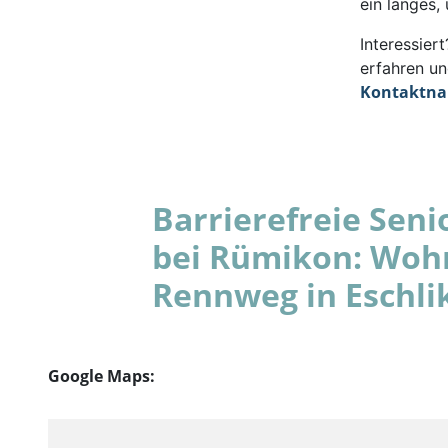
ein langes,
Interessie
erfahren un
Kontaktn
Barrierefreie Se
bei Rümikon: Woh
Rennweg in Eschli
Google Maps: