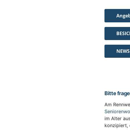
Ange
BESI
NEWS
Bitte frag
Am Rennwe
Seniorenw
im Alter au
konzipiert,