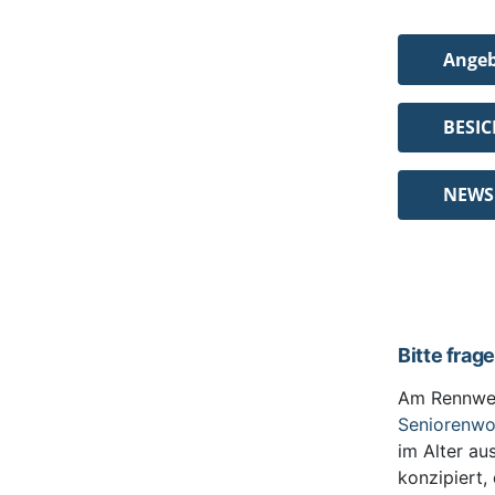
Ange
BESI
NEWS
Bitte frag
Am Rennwe
Seniorenw
im Alter au
konzipiert,