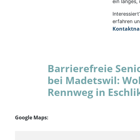
ein langes,
Interessie
erfahren un
Kontaktn
Barrierefreie Se
bei Madetswil: Wo
Rennweg in Eschli
Google Maps: