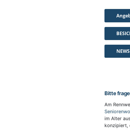
Ange
BESI
NEWS
Bitte frag
Am Rennwe
Seniorenw
im Alter au
konzipiert,