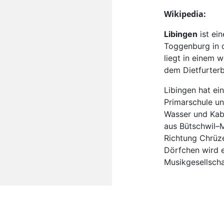
Wikipedia:
Libingen
ist ei
Toggenburg in 
liegt in einem w
dem Dietfurt­er
Libingen hat ei
Primarschule un
Wasser und Kabe
aus Bütschwil–
Richtung Chrüze
Dörfchen wird e
Musikgesellscha