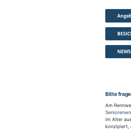
Ange
BESI
NEWS
Bitte frag
Am Rennwe
Seniorenw
im Alter au
konzipiert,