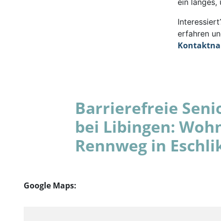
ein langes,
Interessie
erfahren un
Kontaktn
Barrierefreie Se
bei Libingen: Woh
Rennweg in Eschli
Google Maps: