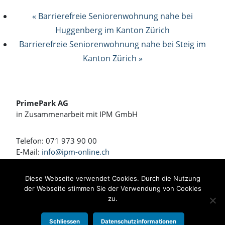
« Barrierefreie Seniorenwohnung nahe bei
Huggenberg im Kanton Zürich
Barrierefreie Seniorenwohnung nahe bei Steig im
Kanton Zürich »
PrimePark AG
in Zusammenarbeit mit IPM GmbH
Telefon: 071 973 90 00
E-Mail:
info@ipm-online.ch
Wohnen und Arbeiten am Rennweg
Diese Webseite verwendet Cookies. Durch die Nutzung
der Webseite stimmen Sie der Verwendung von Cookies
Bahnhofstrasse 4 + 4a
zu.
8360 Eschlikon
Schliessen
Datenschutzinformationen