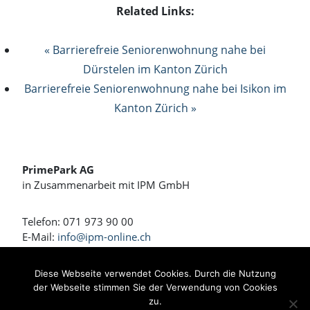
Related Links:
« Barrierefreie Seniorenwohnung nahe bei
Dürstelen im Kanton Zürich
Barrierefreie Seniorenwohnung nahe bei Isikon im
Kanton Zürich »
PrimePark AG
in Zusammenarbeit mit IPM GmbH
Telefon: 071 973 90 00
E-Mail:
info@ipm-online.ch
Wohnen und Arbeiten am Rennweg
Diese Webseite verwendet Cookies. Durch die Nutzung
der Webseite stimmen Sie der Verwendung von Cookies
Bahnhofstrasse 4 + 4a
zu.
8360 Eschlikon