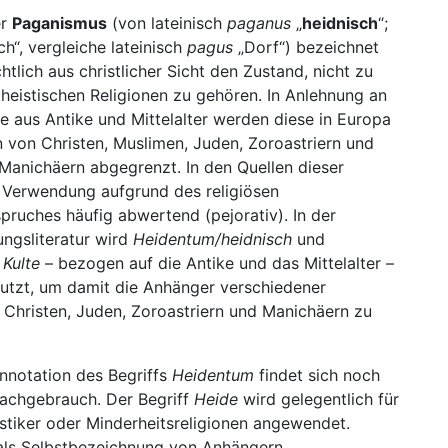
er
Paganismus
(von
lateinisch
paganus
„
heidnisch
“;
ich“, vergleiche lateinisch
pagus
„Dorf“) bezeichnet
htlich aus christlicher Sicht den Zustand, nicht zu
heistischen Religionen zu gehören. In Anlehnung an
te aus Antike und Mittelalter werden diese in Europa
 von Christen, Muslimen, Juden, Zoroastriern und
Manichäern abgegrenzt. In den Quellen dieser
 Verwendung aufgrund des religiösen
spruches häufig abwertend (pejorativ). In der
ngsliteratur wird
Heidentum/heidnisch
und
Kulte
– bezogen auf die Antike und das Mittelalter –
utzt, um damit die Anhänger verschiedener
 Christen, Juden, Zoroastriern und Manichäern zu
nnotation des Begriffs
Heidentum
findet sich noch
rachgebrauch. Der Begriff
Heide
wird gelegentlich für
stiker oder Minderheitsreligionen angewendet.
als Selbstbezeichnung von Anhängern