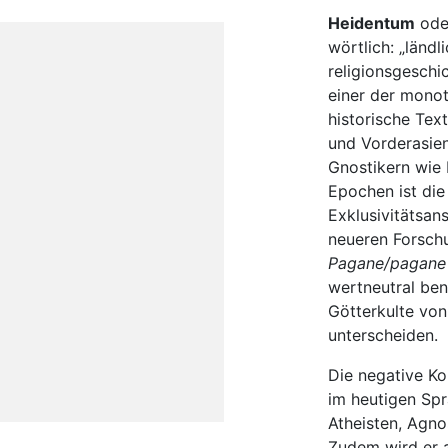
Heidentum
od
wörtlich: „ländl
religionsgeschic
einer der monot
historische Tex
und Vorderasien
Gnostikern wie 
Epochen ist die
Exklusivitätsan
neueren Forschu
Pagane/pagane 
wertneutral ben
Götterkulte von
unterscheiden.
Die negative Ko
im heutigen Sp
Atheisten, Agno
Zudem wird er 