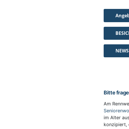
Ange
BESI
NEWS
Bitte frag
Am Rennwe
Seniorenw
im Alter au
konzipiert,