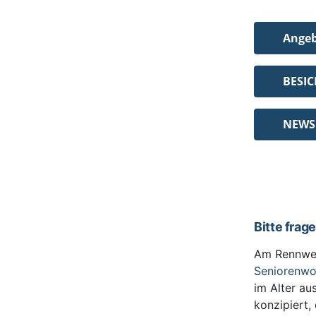
Ange
BESI
NEWS
Bitte frag
Am Rennwe
Seniorenw
im Alter au
konzipiert,