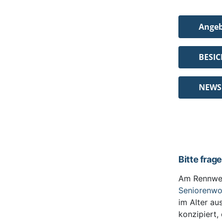
Ange
BESI
NEWS
Bitte frag
Am Rennwe
Seniorenw
im Alter au
konzipiert,