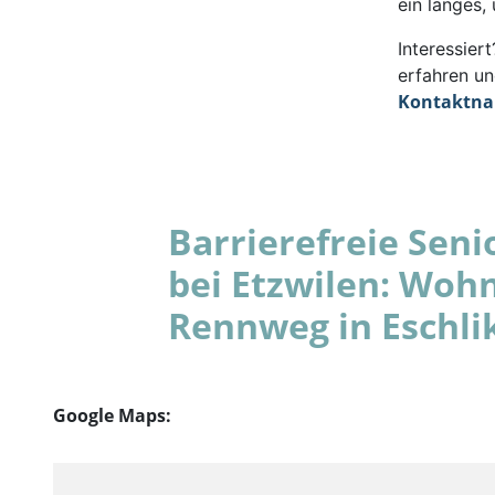
ein langes,
Interessie
erfahren un
Kontaktn
Barrierefreie Se
bei Etzwilen: Woh
Rennweg in Eschli
Google Maps: