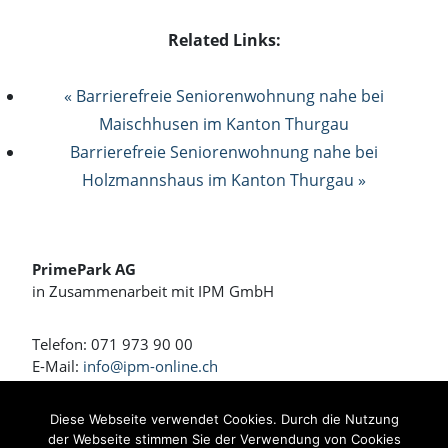
Related Links:
« Barrierefreie Seniorenwohnung nahe bei
Maischhusen im Kanton Thurgau
Barrierefreie Seniorenwohnung nahe bei
Holzmannshaus im Kanton Thurgau »
PrimePark AG
in Zusammenarbeit mit IPM GmbH
Telefon: 071 973 90 00
E-Mail:
info@ipm-online.ch
Wohnen und Arbeiten am Rennweg
Diese Webseite verwendet Cookies. Durch die Nutzung
der Webseite stimmen Sie der Verwendung von Cookies
Bahnhofstrasse 4 + 4a