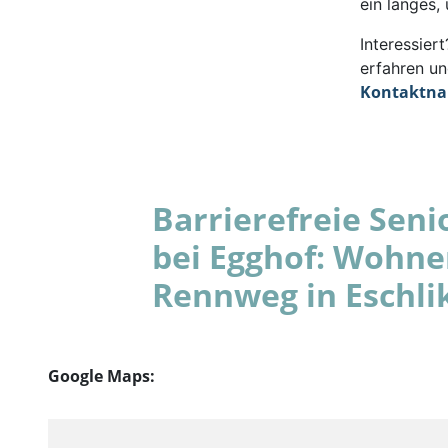
ein langes,
Interessie
erfahren un
Kontaktn
Barrierefreie Se
bei Egghof: Wohne
Rennweg in Eschli
Google Maps: