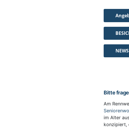
Ange
BESI
NEWS
Bitte frag
Am Rennwe
Seniorenw
im Alter au
konzipiert,