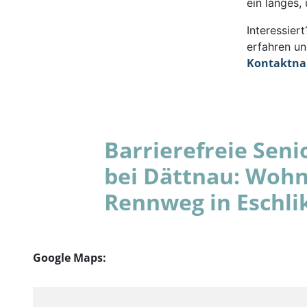
ein langes,
Interessie
erfahren un
Kontaktn
Barrierefreie Se
bei Dättnau: Wohn
Rennweg in Eschli
Google Maps: