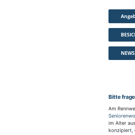
Ange
BESI
NEWS
Bitte frag
Am Rennwe
Seniorenw
im Alter au
konzipiert,