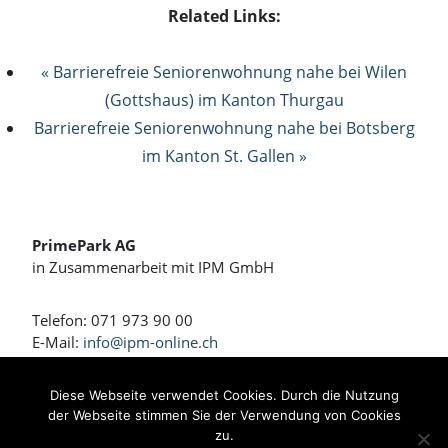
Related Links:
« Barrierefreie Seniorenwohnung nahe bei Wilen
(Gottshaus) im Kanton Thurgau
Barrierefreie Seniorenwohnung nahe bei Botsberg
im Kanton St. Gallen »
PrimePark AG
in Zusammenarbeit mit IPM GmbH
Telefon: 071 973 90 00
E-Mail:
info@ipm-online.ch
Wohnen und Arbeiten am Rennweg
Diese Webseite verwendet Cookies. Durch die Nutzung
der Webseite stimmen Sie der Verwendung von Cookies
Bahnhofstrasse 4 + 4a
zu.
8360 Eschlikon