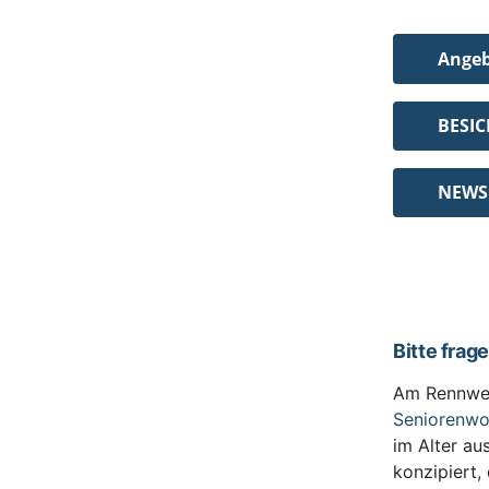
Ange
BESI
NEWS
Bitte frag
Am Rennwe
Seniorenw
im Alter au
konzipiert,