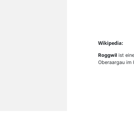
Wikipedia:
Roggwil
ist ein
Oberaargau im 