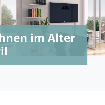
nen im Alter
il