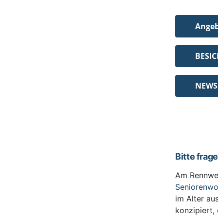
Ange
BESI
NEWS
Bitte frag
Am Rennwe
Seniorenw
im Alter au
konzipiert,