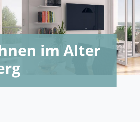
nen im Alter
erg