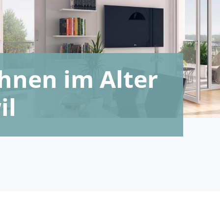
nen im Alter
il