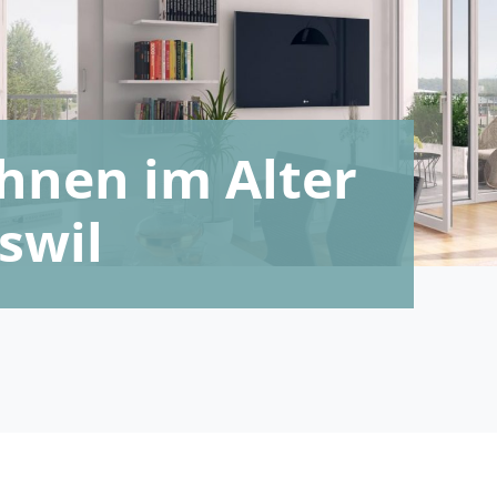
nen im Alter
swil