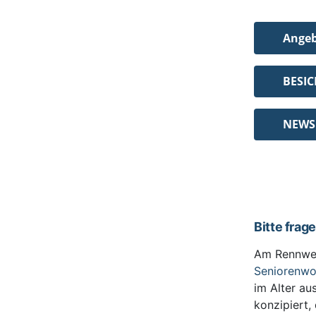
Ange
BESI
NEWS
Bitte frag
Am Rennwe
Seniorenw
im Alter au
konzipiert,