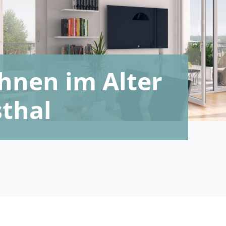
nen im Alter
sthal