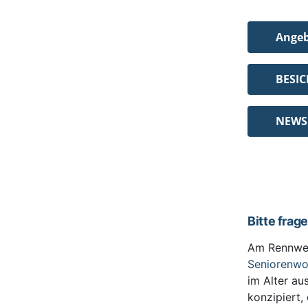
Ange
BESI
NEWS
Bitte frag
Am Rennwe
Seniorenw
im Alter au
konzipiert,