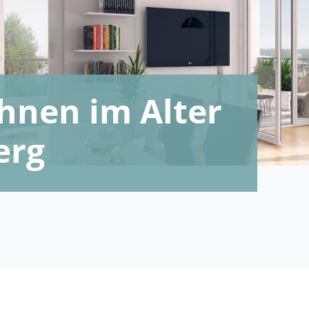
nen im Alter
erg