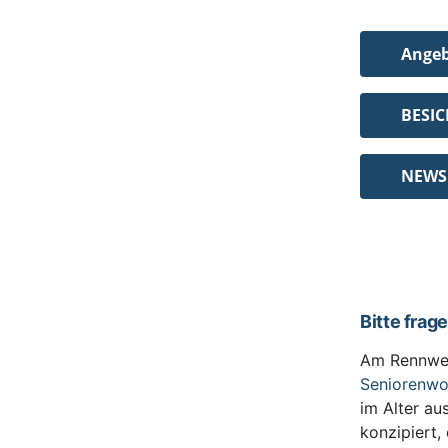
Ange
BESI
NEWS
Bitte frag
Am Rennwe
Seniorenw
im Alter au
konzipiert,