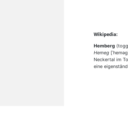
Wikipedia:
Hemberg
(togg
Hemeg
[ˈheməɡ
Neckertal im T
eine eigenstän