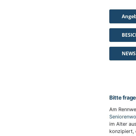
Ange
BESI
NEWS
Bitte frag
Am Rennwe
Seniorenw
im Alter au
konzipiert,