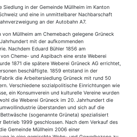
ne Siedlung in der Gemeinde Müllheim im Kanton
Schweiz und eine in unmittelbarer Nachbarschaft
ahnverzweigung an der Autobahn A7.
h von Müllheim am Chemebach gelegene Grüneck
. Jahrhundert mit der aufkommenden
rie. Nachdem Eduard Bühler 1856 am
von Cheme- und Aspibach eine erste Weberei
urde 1871 die spätere Weberei Grüneck AG errichtet,
rsonen beschäftigte. 1859 entstand in der
abrik die Arbeitersiedlung Grüneck mit rund 50
ern. Verschiedene sozialpolitische Einrichtungen wie
se, ein Konsumverein und kulturelle Vereine wurden
wohl die Weberei Grüneck im 20. Jahrhundert die
aumwollindustrie überstanden und sich auf die
Bettwäsche (sogenannte Grüneta) spezialisiert
er Betrieb 1999 geschlossen. Nach dem Verkauf des
 die Gemeinde Müllheim 2006 einer
ung in eine gemischte Wohn- und Gewerbezone zu.