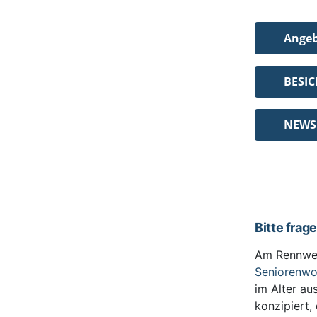
Ange
BESI
NEWS
Bitte frag
Am Rennwe
Seniorenw
im Alter au
konzipiert,